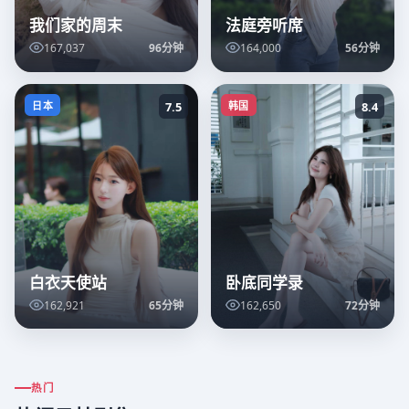
我们家的周末
法庭旁听席
167,037
96分钟
164,000
56分钟
日本
7.5
韩国
8.4
白衣天使站
卧底同学录
162,921
65分钟
162,650
72分钟
热门