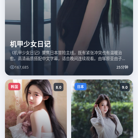
机甲少女日记
《机甲少女日记》聚焦日本冒险主线，既有紧张冲突也有温暖治
愈。高清画质搭配中文字幕，适合晚间连续观看。由塚原亚由子执
导，石原里美、有村架纯、佐藤健等主演，2018年上映。动画画面
167,685
25分钟
细腻...
韩国
8.0
日本
9.0