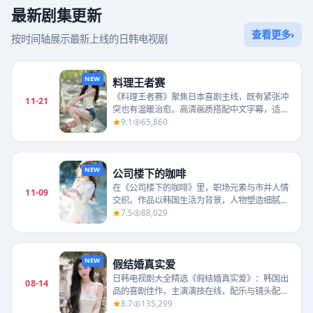
最新剧集更新
查看更多
›
按时间轴展示最新上线的日韩电视剧
NEW
料理王者赛
《料理王者赛》聚焦日本喜剧主线，既有紧张冲
11-21
突也有温暖治愈。高清画质搭配中文字幕，适合
晚间连续观看。由黑泽清执导，松本润、广濑
9.1
65,860
铃、绫濑遥等主演...
NEW
公司楼下的咖啡
在《公司楼下的咖啡》里，职场元素与市井人情
11-09
交织。作品以韩国生活为背景，人物塑造细腻，
是日韩电视剧大全热播推荐之一。由李应福执
7.5
88,029
导，南宫珉、金秀...
NEW
假结婚真实爱
日韩电视剧大全精选《假结婚真实爱》：韩国出
08-14
品的喜剧佳作，主演演技在线，配乐与镜头配合
出色，值得二刷。由金知云执导，俞承豪、金宇
8.7
135,299