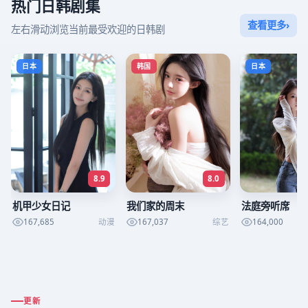
热门日韩剧集
查看更多
›
左右滑动浏览当前最受欢迎的日韩剧
日本
韩国
日本
8.9
8.0
机甲少女日记
我们家的周末
法庭旁听席
167,685
动漫
167,037
综艺
164,000
更新