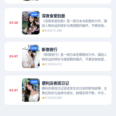
彬、李栋旭等主...
NEW
深夜食堂别册
《深夜食堂别册》是一部日本治愈题材力作，围
05-28
绕人物命运的转折与情感羁绊展开，节奏张弛有
度，适合在日韩电视剧大全一口气追完。由细田
8.6
72,386
守执导，山田裕...
NEW
新宿夜行
《新宿夜行》是一部日本犯罪题材力作，围绕人
05-07
物命运的转折与情感羁绊展开，节奏张弛有度，
适合在日韩电视剧大全一口气追完。由河合勇人
8.5
53,412
执导，菅田将晖...
NEW
便利店夜班日记
便利店夜班日记讲述发生在日本的职场故事：主
05-01
角在危机与选择中成长，剧情反转不断，中文字
幕高清播放，追更体验流畅。由塚原亚由子执
8.5
29,990
导，长泽雅美、上...